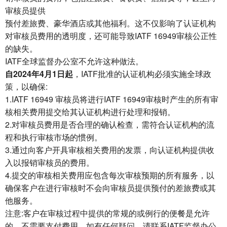
审核员提供
预付差旅费、豪华酒店或其他福利。这不仅影响了认证机构
对审核员费用的透明度，还可能导致IATF 16949审核公正性
的缺失。
IATF全球监督办公室不允许这种做法。
自2024年4月1日起
，IATF批准的认证机构必须实施全球政
策，以确保:
1.IATF 16949 审核员将进行IATF 16949审核时产生的所有审
核相关费用提交给其认证机构进行处理和报销。
2.对审核员费用是否合理的确认检查，需符合认证机构的流
程和执行审核市场的惯例。
3.通过向客户开具审核相关费用的发票，向认证机构提供收
入以报销审核员的费用。
4.提交的审核相关费用应包含每次审核预期的所有服务，以
确保客户在进行审核时不会向审核员提供预付的差旅费或其
他服务。
注意:客户在审核过程中提供的常规的或例行的便餐是允许
的，不需要支付费用。如有任何疑问，请联系IATF监督办公