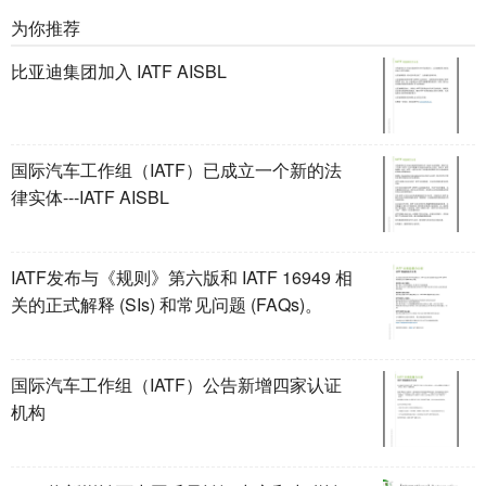
为你推荐
比亚迪集团加入 IATF AISBL
国际汽车工作组（IATF）已成立一个新的法
律实体---IATF AISBL
IATF发布与《规则》第六版和 IATF 16949 相
关的正式解释 (SIs) 和常见问题 (FAQs)。
国际汽车工作组（IATF）公告新增四家认证
机构