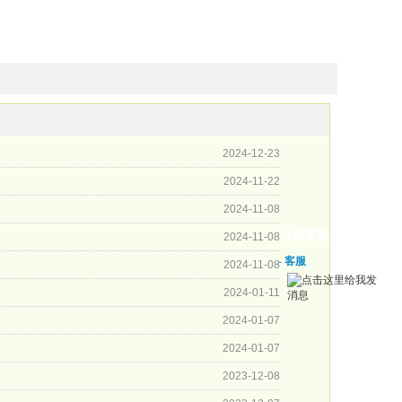
2024-12-23
2024-11-22
2024-11-08
在线客服
2024-11-08
- 客服
2024-11-08
2024-01-11
2024-01-07
2024-01-07
2023-12-08