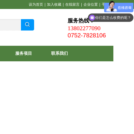
设为首页
|
加入收藏
|
在线留言
|
企业位置
|
手机站
你们是怎么收费的呢？
服务热线：
13802277090
0752-7828106
服务项目
联系我们