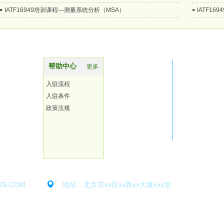
IATF16949培训课程—测量系统分析（MSA）
IATF1
帮助中心
更多
入驻流程
入驻条件
政策法规
26.COM
地址：北京市xx区xx路xx大厦xxx室