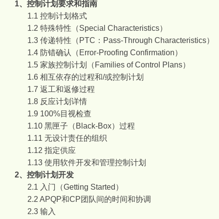
1
、控制计划要求和指南
1.1
控制计划格式
1.2
特殊特性（
Special Characteristics
）
1.3
传递特性（
PTC
：
Pass-Through Characteristics
）
1.4
防错确认（
Error-Proofing Confirmation
）
1.5
家族控制计划（
Families of Control Plans
）
1.6
相互依存的过程和
/
或控制计划
1.7
返工和返修过程
1.8
反应计划详情
1.9 100%
目视检查
1.10
黑匣子（
Black-Box
）过程
1.11
无设计责任的组织
1.12
指定供应
1.13
使用软件开发和管理控制计划
2
、控制计划开发
2.1
入门（
Getting Started
）
2.2 APQP
和
CP
团队间的时间和协调
2.3
输入