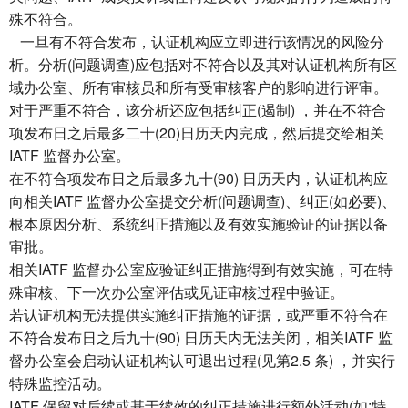
殊不符合。
一旦有不符合发布，认证机构应立即进行该情况的风险分
析。分析(问题调查)应包括对不符合以及其对认证机构所有区
域办公室、所有审核员和所有受审核客户的影响进行评审。
对于严重不符合，该分析还应包括纠正(遏制) ，并在不符合
项发布日之后最多二十(20)日历天内完成，然后提交给相关
IATF 监督办公室。
在不符合项发布日之后最多九十(90) 日历天内，认证机构应
向相关IATF 监督办公室提交分析(问题调查)、纠正(如必要)、
根本原因分析、系统纠正措施以及有效实施验证的证据以备
审批。
相关IATF 监督办公室应验证纠正措施得到有效实施，可在特
殊审核、下一次办公室评估或见证审核过程中验证。
若认证机构无法提供实施纠正措施的证据，或严重不符合在
不符合发布日之后九十(90) 日历天内无法关闭，相关IATF 监
督办公室会启动认证机构认可退出过程(见第2.5 条) ，并实行
特殊监控活动。
IATF 保留对后续或基于续效的纠正措施进行额外活动(如:特