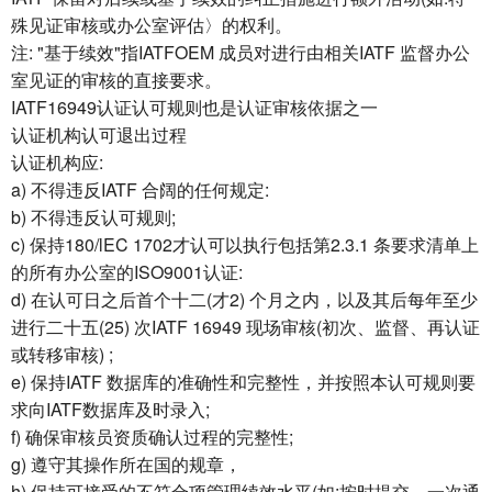
殊见证审核或办公室评估〉的权利。
注: "基于续效"指IATFOEM 成员对进行由相关IATF 监督办公
室见证的审核的直接要求。
IATF16949认证认可规则也是认证审核依据之一
认证机构认可退出过程
认证机构应:
a) 不得违反IATF 合阔的任何规定:
b) 不得违反认可规则;
c) 保持180/lEC 1702才认可以执行包括第2.3.1 条要求清单上
的所有办公室的ISO9001认证:
d) 在认可日之后首个十二(才2) 个月之内，以及其后每年至少
进行二十五(25) 次IATF 16949 现场审核(初次、监督、再认证
或转移审核) ;
e) 保持IATF 数据库的准确性和完整性，并按照本认可规则要
求向IATF数据库及时录入;
f) 确保审核员资质确认过程的完整性;
g) 遵守其操作所在国的规章，
h) 保持可接受的不符合项管理续效水平(如:按时提交、一次通