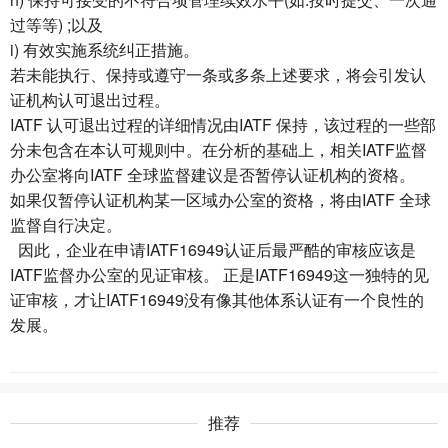
过等等) ;以及
i) 有效实施系统纠正措施。
若未能执行、保持或遵守一条或多条上述要求，将会引发认
证机构认可退出过程。
IATF 认可退出过程的详细情况由IATF 保持，该过程的一些部
分未包含在本认可规则中。在分析的基础上，相关IATF监督
办公室将向IATF 全球监督建议是否暂停认证机构的资格。
如果仅暂停认证机构某一区域办公室的资格，将由IATF 全球
监督自行决定。
因此，企业在申请IATF16949认证后最严酷的审核应该是
IATF监督办公室的见证审核。 正是IATF16949这一独特的见
证审核，才让IATF16949没有像其他体系认证有一个良性的
发展。
推荐