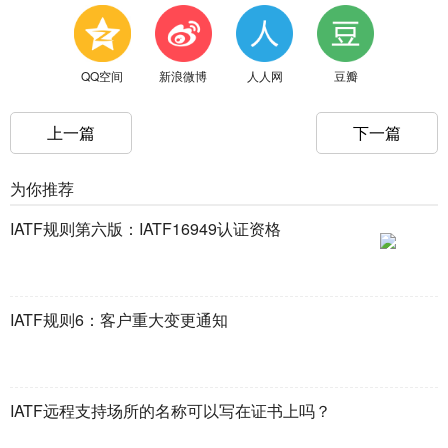
QQ空间
新浪微博
人人网
豆瓣
上一篇
下一篇
为你推荐
IATF规则第六版：IATF16949认证资格
IATF规则6：客户重大变更通知
IATF远程支持场所的名称可以写在证书上吗？