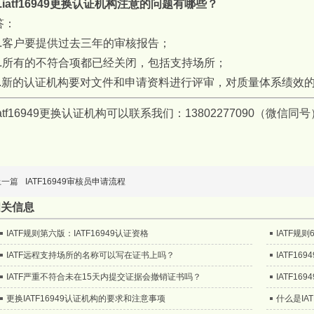
4.iatf16949更换认证机构注意的问题有哪些？
答：
a.客户要提供过去三年的审核报告；
b.所有的不符合项都已经关闭，包括支持场所；
c.新的认证机构要对文件和申请资料进行评审，对质量体系绩效
iatf16949更换认证机构可以联系我们：13802277090（微信同号
上一篇
IATF16949审核员申请流程
相关信息
IATF规则第六版：IATF16949认证资格
IATF规
IATF远程支持场所的名称可以写在证书上吗？
IATF1
IATF严重不符合未在15天内提交证据会撤销证书吗？
IATF1
更换IATF16949认证机构的要求和注意事项
什么是IA